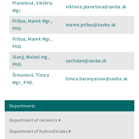
Planetová, Viktória
viktoria.planetova@savba.sk
Mgr.
Pribus, Marek Mgr.,
marek.pribus@savba.sk
PhD.
Pribus, Marek Mgr.,
PhD.
Slaný, Michal Ing.,
uachslan@savba.sk
PhD.
Šimonová, Tímea
timea.baranyaiova@savba.sk
Mgr., PhD.
Departments
Department of ceramics
Department of hydrosilicates