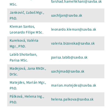
farshad.hamehkhani@savba.sk
MSc.
Jankovič, Ľuboš Mgr.,
uachljan@savba.sk
PhD.
Kleman Santos,
leonardo.kleman@savba.sk
Leonardo Filipe MSc.
Kureková, Valéria
valeria.bizovska@savba.sk
Mgr., PhD.
Labib Shotorban,
parisa.labib@savba.sk
Parisa MSc.
Madejová, Jana RNDr.,
uachjmad@savba.sk
DrSc.
Matejdes, Marián Mgr.,
marian.matejdes@savba.sk
PhD.
Pálková, Helena Ing.,
helena.palkova@savba.sk
PhD.