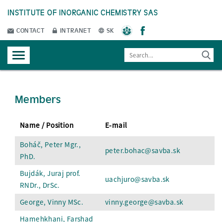
INSTITUTE OF INORGANIC CHEMISTRY SAS
CONTACT
INTRANET
SK
Members
Name / Position
E-mail
Boháč, Peter Mgr.,
peter.bohac@savba.sk
PhD.
Bujdák, Juraj prof.
uachjuro@savba.sk
RNDr., DrSc.
George, Vinny MSc.
vinny.george@savba.sk
Hamehkhani, Farshad