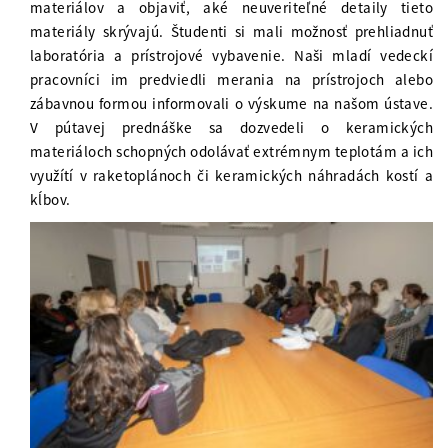
materiálov a objaviť, aké neuveriteľné detaily tieto
materiály skrývajú. Študenti si mali možnosť prehliadnuť
laboratória a prístrojové vybavenie. Naši mladí vedeckí
pracovníci im predviedli merania na prístrojoch alebo
zábavnou formou informovali o výskume na našom ústave.
V pútavej prednáške sa dozvedeli o keramických
materiáloch schopných odolávať extrémnym teplotám a ich
využítí v raketoplánoch či keramických náhradách kostí a
kĺbov.