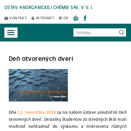
ÚSTAV ANORGANICKEJ CHÉMIE SAV, V. V. I.
KONTAKT
INTRANET
EN
Deň otvorených dverí
Dňa
12. novembra 2024
sa na našom ústave uskutočnil Deň
otvorených dverí. Desiatky študentov zo stredných škôl mali
možnosť nahliadnuť do výskumu a mikrosveta rôznych