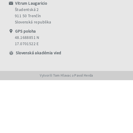
Vitrum Laugaricio
Študentská 2
911 50 Trenčín
Slovenská republika
GPS poloha
48.1688851 N
17.0701522 E
Slovenská akadémia vied
Vytvorili
Tom Hlavac
a
Pavol Herda