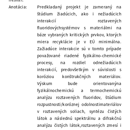
Anotácia:
Predkladaný projekt je zameraný na
štúdium žiadúcich, ako i nežiadúcich
interakcií roztavených
fluoridovýchsystémov s materiálmi na
báze vybraných kritických prvkov, ktorých
miera recyklácie je v EÚ minimálna.
Zažiadúce interakcie sú v tomto prípade
považované riadené fyzikálno-chemické
procesy, na rozdiel odnežiadúcich
interakcií, predovšetkým v súvislosti s
koróziou konštrukčných materiálov.
Výskum bude orientovanýna
fyzikálnochemickú a termochemickú
analýzu roztavených fluoridov, štúdium
rozpustnosti/koróznej odolnostimateriálov
v roztavených soliach, syntézu čistých
látok a následnú spektrálnu a difrakčnú
analýzu čistých látok,roztavených zmesí i