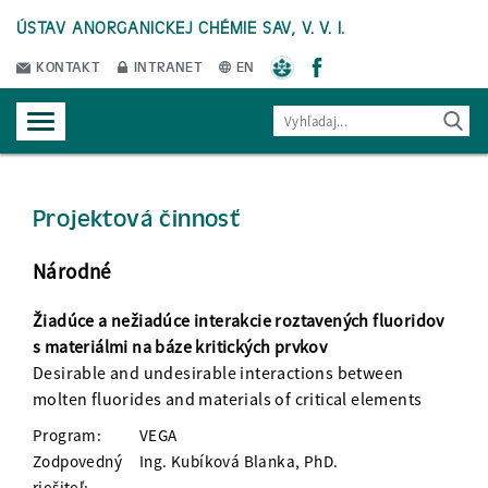
ÚSTAV ANORGANICKEJ CHÉMIE SAV, V. V. I.
KONTAKT
INTRANET
EN
Projektová činnosť
Národné
Žiadúce a nežiadúce interakcie roztavených fluoridov
s materiálmi na báze kritických prvkov
Desirable and undesirable interactions between
molten fluorides and materials of critical elements
Program:
VEGA
Zodpovedný
Ing. Kubíková Blanka, PhD.
riešiteľ: