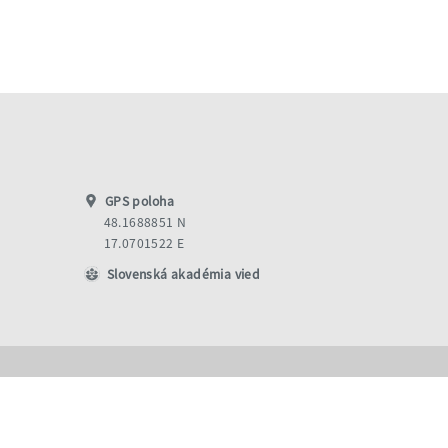
GPS poloha
48.1688851 N
17.0701522 E
Slovenská akadémia vied