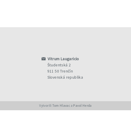
Vitrum Laugaricio
Študentská 2
911 50 Trenčín
Slovenská republika
Vytvorili
Tom Hlavac
a
Pavol Herda