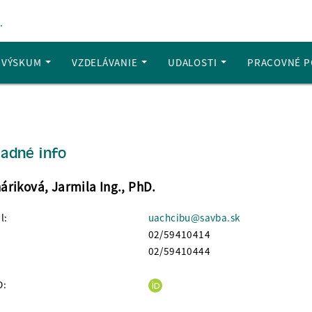
.
A VÝSKUM
VZDELÁVANIE
UDALOSTI
PRACOVNÉ P
ladné info
áriková, Jarmila Ing., PhD.
l:
uachcibu@savba.sk
02/59410414
02/59410444
D: