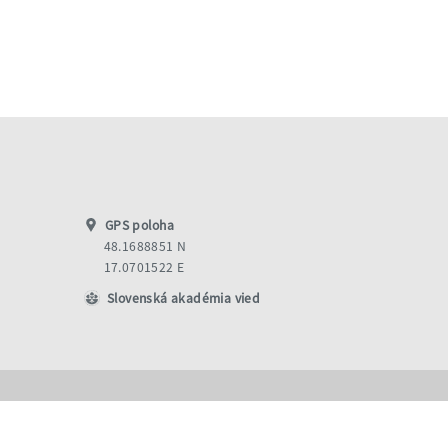
GPS poloha
48.1688851 N
17.0701522 E
Slovenská akadémia vied