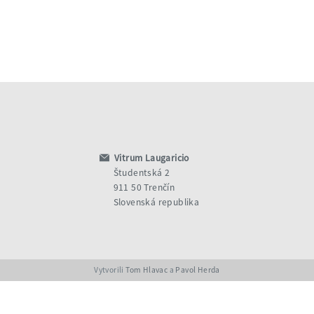
Vitrum Laugaricio
Študentská 2
911 50 Trenčín
Slovenská republika
Vytvorili
Tom Hlavac
a
Pavol Herda