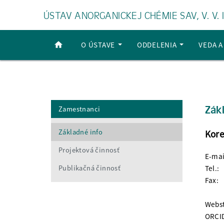
ÚSTAV ANORGANICKEJ CHÉMIE SAV, V. V. I
O ÚSTAVE
ODDELENIA
VEDA 
Zák
Zamestnanci
Základné info
Kore
Projektová činnosť
E-mai
Publikačná činnosť
Tel.:
Fax:
Webst
ORCI