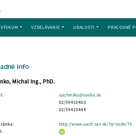
.
A VÝSKUM
VZDELÁVANIE
UDALOSTI
PRACOVNÉ P
ladné info
nko, Michal Ing., PhD.
l:
uachmiko@savba.sk
02/59410463
02/59410444
ránka:
http://www.uach.sav.sk/?q=node/75
D: