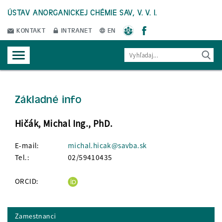
ÚSTAV ANORGANICKEJ CHÉMIE SAV, V. V. I.
KONTAKT
INTRANET
EN
Základné info
Hičák, Michal Ing., PhD.
E-mail:
michal.hicak@savba.sk
Tel.:
02/59410435
ORCID:
Zamestnanci