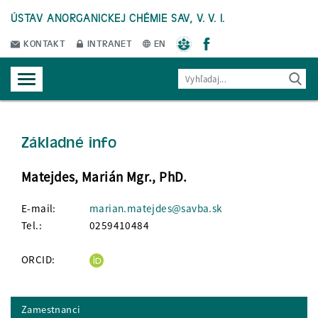
ÚSTAV ANORGANICKEJ CHÉMIE SAV, V. V. I.
KONTAKT
INTRANET
EN
Základné info
Matejdes, Marián Mgr., PhD.
E-mail:
marian.matejdes@savba.sk
Tel.:
0259410484
ORCID:
Zamestnanci