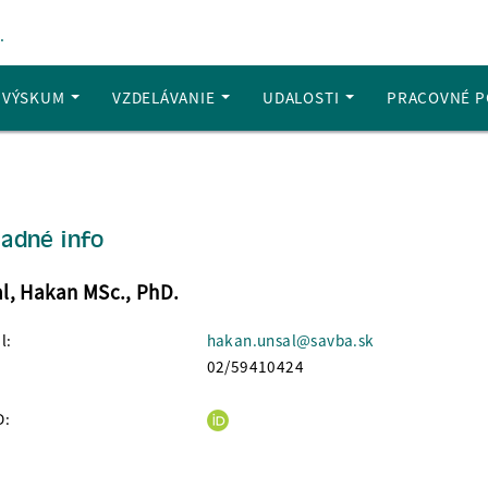
.
A VÝSKUM
VZDELÁVANIE
UDALOSTI
PRACOVNÉ P
ladné info
l, Hakan MSc., PhD.
l:
hakan.unsal@savba.sk
02/59410424
D: