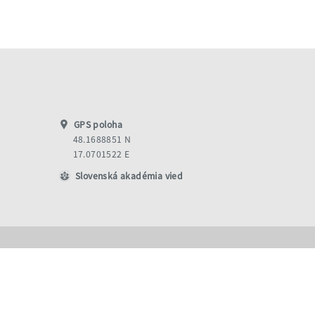
GPS poloha
48.1688851 N
17.0701522 E
Slovenská akadémia vied