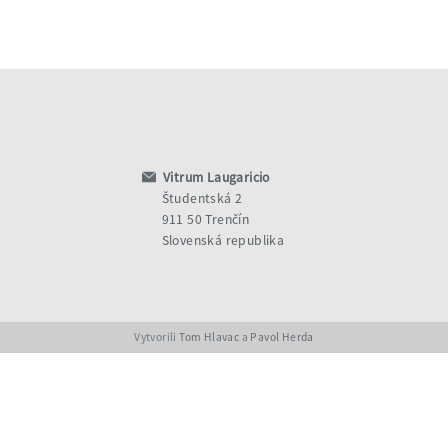
Vitrum Laugaricio
Študentská 2
911 50 Trenčín
Slovenská republika
Vytvorili
Tom Hlavac
a
Pavol Herda