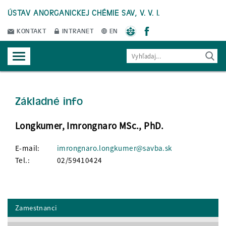
ÚSTAV ANORGANICKEJ CHÉMIE SAV, V. V. I.
KONTAKT
INTRANET
EN
Základné info
Longkumer, Imrongnaro MSc., PhD.
E-mail:
imrongnaro.longkumer@savba.sk
Tel.:
02/59410424
Zamestnanci