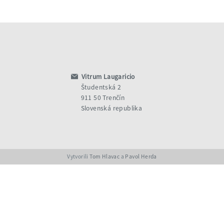
Vitrum Laugaricio
Študentská 2
911 50 Trenčín
Slovenská republika
Vytvorili
Tom Hlavac
a
Pavol Herda