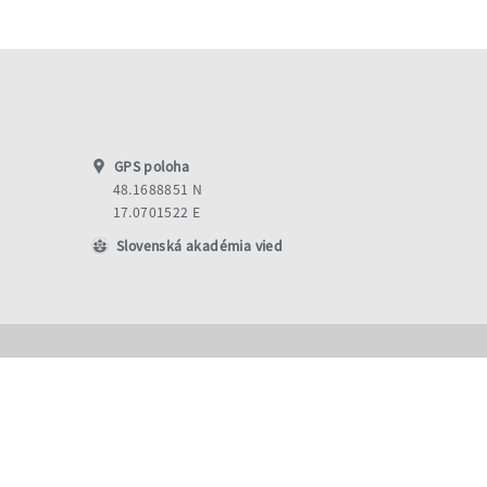
GPS poloha
48.1688851 N
17.0701522 E
Slovenská akadémia vied