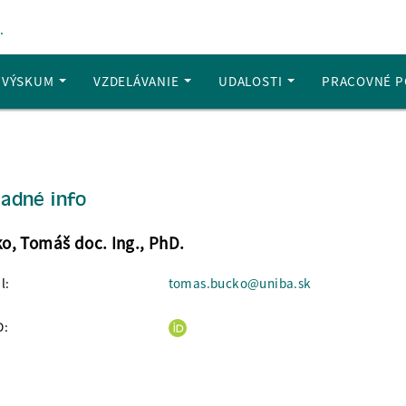
.
A VÝSKUM
VZDELÁVANIE
UDALOSTI
PRACOVNÉ P
ladné info
o, Tomáš doc. Ing., PhD.
l:
tomas.bucko@uniba.sk
D: