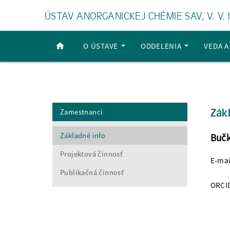
ÚSTAV ANORGANICKEJ CHÉMIE SAV, V. V. I
O ÚSTAVE
ODDELENIA
VEDA 
Zák
Zamestnanci
Základné info
Bučk
Projektová činnosť
E-mai
Publikačná činnosť
ORCI