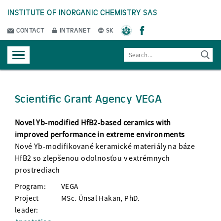
INSTITUTE OF INORGANIC CHEMISTRY SAS
CONTACT
INTRANET
SK
Scientific Grant Agency VEGA
Novel Yb-modified HfB2-based ceramics with
improved performance in extreme environments
Nové Yb-modifikované keramické materiály na báze
HfB2 so zlepšenou odolnosťou v extrémnych
prostrediach
Program:
VEGA
Project
MSc. Ünsal Hakan, PhD.
leader: