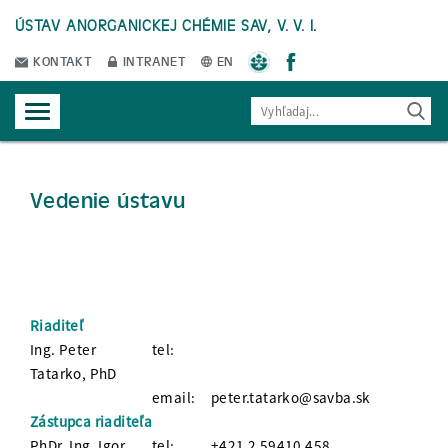
ÚSTAV ANORGANICKEJ CHÉMIE SAV, V. V. I.
KONTAKT
INTRANET
EN
Vedenie ústavu
Riaditeľ
Ing. Peter
tel:
Tatarko, PhD
email:
peter.tatarko@savba.sk
Zástupca riaditeľa
PhDr. Ing. Igor
tel:
+421 2 59410 458