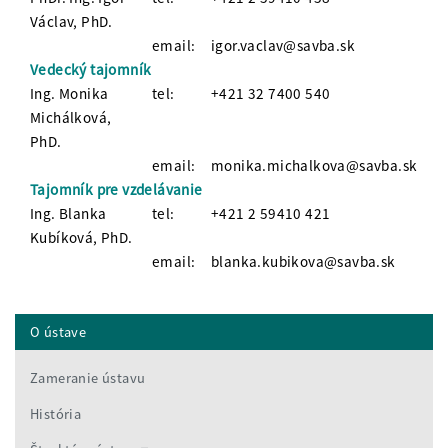
Václav, PhD.
email:
igor.vaclav@savba.sk
Vedecký tajomník
Ing. Monika
tel:
+421 32 7400 540
Michálková,
PhD.
email:
monika.michalkova@savba.sk
Tajomník pre vzdelávanie
Ing. Blanka
tel:
+421 2 59410 421
Kubíková, PhD.
email:
blanka.kubikova@savba.sk
O ústave
Zameranie ústavu
História